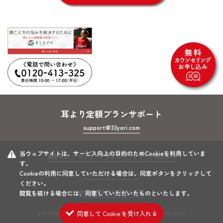
耳より定額プランサポート
support@33yori.com
当ウェブサイトは、サービス向上の目的のためCookieを利用していま
運営会社 ： ＷＳオーディオロジージャパン株式会社
す。
Cookieの利用に同意していただける場合は、同意ボタンをクリックして
プライバシーポリシー
ください。
特定商取引法に基づく表記
閲覧を続ける場合には、同意していただいたものといたします。
同意して Cookie を受け入れる
COPYRIGHT © WS Audiology Japan K.K. ALL RIGHTS RESERVED