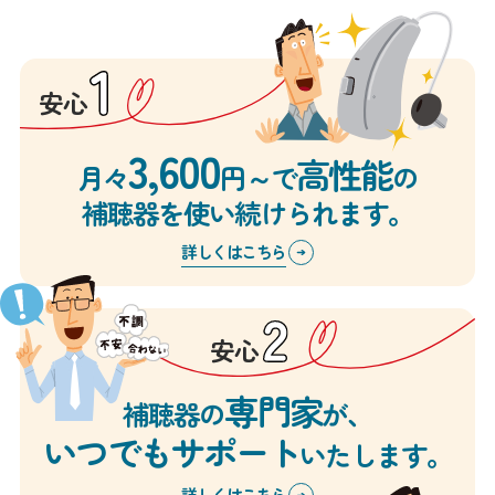
安心
3,600
高性能
月々
円
～で
の
補聴器を使い続けられます。
詳しくはこちら
安心
専門家
補聴器の
が、
いつでもサポート
いたします。
詳しくはこちら